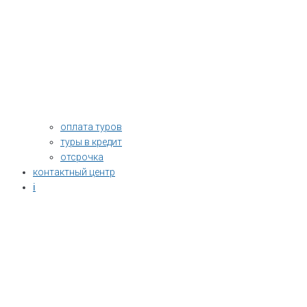
оплата туров
туры в кредит
отсрочка
контактный центр
ℹ