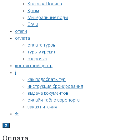
Красная Поляна
Крым
Минеральные воды
Сочи
отели
оплата
оплата туров
туры в кредит
отсрочка
контактный центр
ℹ
как подобрать тур
инструкция бронирования
выдача документов
онлайн табло аэропорта
заказ питания
✈
X
Оплата