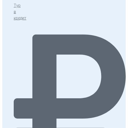
Тур
в
кредит