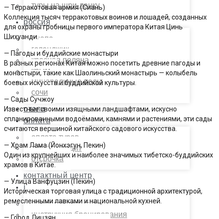
туры на шри-ланку
— Терракотовая армия (Сиань)
Коллекция тысяч терракотовых воинов и лошадей, созданных
россия
для охраны гробницы первого императора Китая Цинь
Шихуанди.
анапа
геленджик
— Пагоды и буддийские монастыри
красная поляна
В разных регионах Китая можно посетить древние пагоды и
крым
монастыри, такие как Шаолиньский монастырь — колыбель
минеральные воды
боевых искусств и буддийской культуры.
сочи
— Сады Сучжоу
отели
Известные своими изящными ландшафтами, искусно
спланированными водоёмами, камнями и растениями, эти сады
оплата
считаются вершиной китайского садового искусства.
оплата туров
— Храм Лама (Йонхэгун, Пекин)
туры в кредит
Один из крупнейших и наиболее значимых тибетско-буддийских
отсрочка
храмов в Китае.
контактный центр
— Улица Ванфуцзин (Пекин)
ℹ
Историческая торговая улица с традиционной архитектурой,
ремесленными лавками и национальной кухней.
как подобрать тур
инструкция бронирования
— Город Лицзян