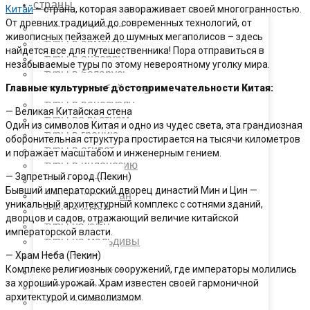
страны
Китай
– страна, которая завораживает своей многогранностью.
От древних традиций до современных технологий, от
туры в абхазию
живописных пейзажей до шумных мегаполисов – здесь
туры в армению
найдется все для путешественника! Пора отправиться в
туры в андорру
незабываемые туры по этому невероятному уголку мира.
туры в беларусь
Главные культурные достопримечательности Китая:
туры в азербайджан
туры в венесуэлу
— Великая Китайская стена
туры во вьетнам
Один из символов Китая и одно из чудес света, эта грандиозная
туры в грецию
оборонительная структура простирается на тысячи километров
туры в египет
и поражает масштабом и инженерным гением.
туры в индонезию
— Запретный город (Пекин)
туры в индию
Бывший императорский дворец династий Мин и Цин —
туры в казахстан
уникальный архитектурный комплекс с сотнями зданий,
туры в китай
дворцов и садов, отражающий величие китайской
туры на кубу
императорской власти.
туры на мальдивы
— Храм Неба (Пекин)
туры в оаэ
Комплекс религиозных сооружений, где императоры молились
туры в таиланд
за хороший урожай. Храм известен своей гармоничной
туры в турцию
архитектурой и символизмом.
туры в узбекистан