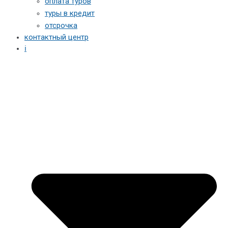
оплата туров
туры в кредит
отсрочка
контактный центр
ℹ