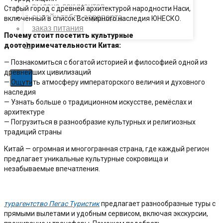
выдача документов
Старый город с древней архитектурой народности Наси,
онлайн табло аэропорта
включённый в список Всемирного наследия ЮНЕСКО.
заказ питания
Почему стоит посетить культурные
✈
достопримечательности Китая:
— Познакомиться с богатой историей и философией одной из
древнейших цивилизаций
X
— Ощутить атмосферу императорского величия и духовного
наследия
— Узнать больше о традиционном искусстве, ремёслах и
архитектуре
— Погрузиться в разнообразие культурных и религиозных
традиций страны
Китай — огромная и многогранная страна, где каждый регион
предлагает уникальные культурные сокровища и
незабываемые впечатления.
турагентство Пегас Туристик
предлагает разнообразные туры с
прямыми вылетами и удобным сервисом, включая экскурсии,